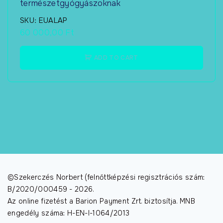
természetgyógyászoknak
SKU:
EUALAP
60 000,00
Ft
ADD TO CART
©Szekerczés Norbert (felnőttképzési regisztrációs szám:
B/2020/000459 -
2026
.
Az online fizetést a Barion Payment Zrt. biztosítja. MNB
engedély száma: H-EN-I-1064/2013