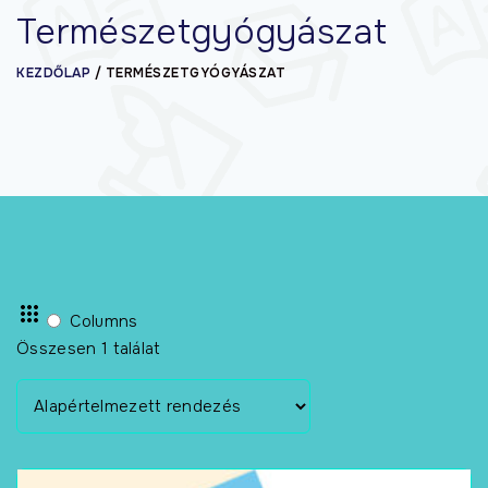
Természetgyógyászat
KEZDŐLAP
/
TERMÉSZETGYÓGYÁSZAT
Columns
Összesen 1 találat