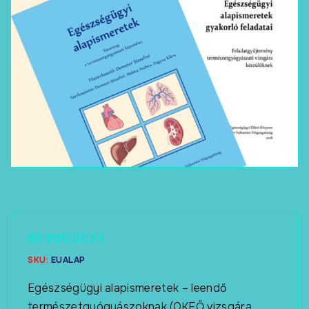
60 000,00
Ft
SKU:
EUALAP
Egészségügyi alapismeretek – leendő
természetgyógyászoknak (OKFŐ vizsgára