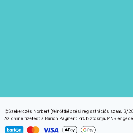
©Szekerczés Norbert (felnőttképzési regisztrációs szám: B
Az online fizetést a Barion Payment Zrt. biztosítja. MNB enge