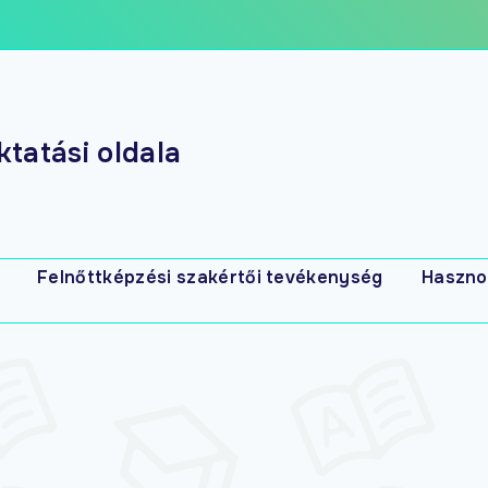
tatási oldala
Felnőttképzési szakértői tevékenység
Haszno
s