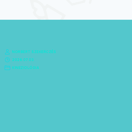
Természetgyógyász
képzés
Kineziológia
tanfolyamok
Online képzések
NORBERT SZEKERCZÉS
2026.07.03.
KINEZIOLÓGIA