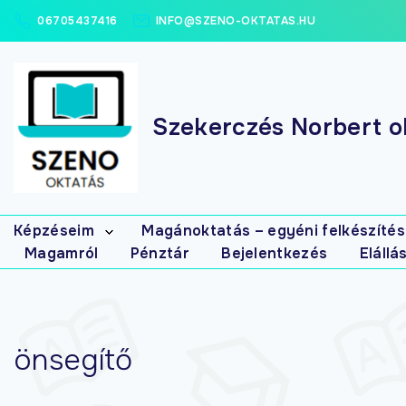
06705437416
INFO@SZENO-OKTATAS.HU
Szekerczés Norbert ok
Képzéseim
Magánoktatás – egyéni felkészítés
Magamról
Pénztár
Bejelentkezés
Elállá
Elsősegély
tanfolyamok
Masszázs
tanfolyamok
Gyógymasszőr
önsegítő
interaktív (írásbeli)
gyakorló-
feladatbank