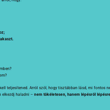
oz;
gakaszt.
emben?
yem?
ell teljesítened. Arról szól, hogy tisztábban lásd, mi fontos
n elkezdj haladni –
nem tökéletesen, hanem lépésről lépésr