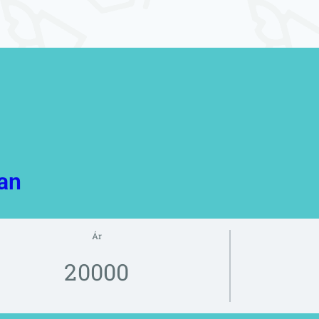
an
Ár
20000