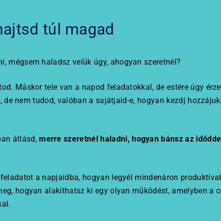
hajtsd túl magad
ni, mégsem haladsz velük úgy, ahogyan szeretnél?
od. Máskor tele van a napod feladatokkal, de estére úgy érze
id, de nem tudod, valóban a sajátjaid-e, hogyan kezdj hozzáju
ban átlásd,
merre szeretnél haladni, hogyan bánsz az idődde
 feladatot a napjaidba, hogyan legyél mindenáron produktíva
eg, hogyan alakíthatsz ki egy olyan működést, amelyben a cél
al.