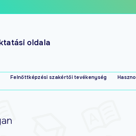
tatási oldala
Felnőttképzési szakértői tevékenység
Haszno
s
yan