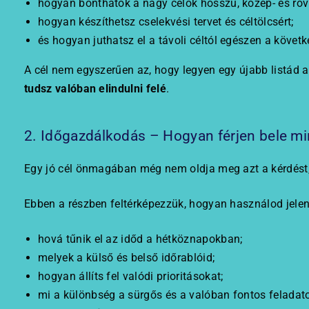
hogyan bonthatók a nagy célok hosszú, közép- és rövi
hogyan készíthetsz cselekvési tervet és céltölcsért;
és hogyan juthatsz el a távoli céltól egészen a követk
A cél nem egyszerűen az, hogy legyen egy újabb listád 
tudsz valóban elindulni felé
.
2. Időgazdálkodás – Hogyan férjen bele mi
Egy jó cél önmagában még nem oldja meg azt a kérdést,
Ebben a részben feltérképezzük, hogyan használod jelen
hová tűnik el az időd a hétköznapokban;
melyek a külső és belső időrablóid;
hogyan állíts fel valódi prioritásokat;
mi a különbség a sürgős és a valóban fontos feladato