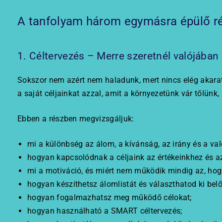
A tanfolyam három egymásra épülő ré
1. Céltervezés – Merre szeretnél valójában
Sokszor nem azért nem haladunk, mert nincs elég akarat
a saját céljainkat azzal, amit a környezetünk vár tőlünk,
Ebben a részben megvizsgáljuk:
mi a különbség az álom, a kívánság, az irány és a való
hogyan kapcsolódnak a céljaink az értékeinkhez és a
mi a motiváció, és miért nem működik mindig az, h
hogyan készíthetsz álomlistát és választhatod ki bel
hogyan fogalmazhatsz meg működő célokat;
hogyan használható a SMART céltervezés;