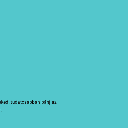
 neked, tudatosabban bánj az
e
.