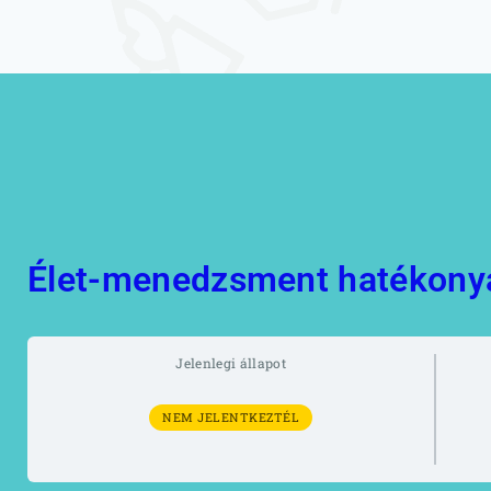
Természetgyógyász
képzés
Kineziológia
tanfolyamok
Online képzések
Élet-menedzsment hatékony
Jelenlegi állapot
NEM JELENTKEZTÉL