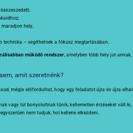
 összeszedett;
akaidhoz;
 maradjon hely;
o technika – segíthetnek a fókusz megtartásában.
eálisabban működő rendszer
, amelyben több hely jut annak
 sem, amit szeretnénk?
od, mégis előfordulhat, hogy egy feladatot újra és újra elha
nak vagy túl bonyolultnak tűnik, kellemetlen érzéseket vált ki
egyszerűen nem tudjuk, hol kellene elkezdeni.