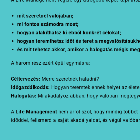
mit szeretnél valójában;
mi fontos számodra most;
hogyan alakíthatsz ki ebből konkrét célokat;
hogyan teremthetsz időt és teret a megvalósításukh
és mit tehetsz akkor, amikor a halogatás mégis me
A három rész ezért épül egymásra:
Céltervezés:
Merre szeretnék haladni?
Időgazdálkodás:
Hogyan teremtek ennek helyet az élet
Halogatás:
Mi akadályoz abban, hogy valóban megteg
A
Life Management
nem arról szól, hogy mindig többet k
időddel, felismerd a saját akadályaidat, és végül valóba