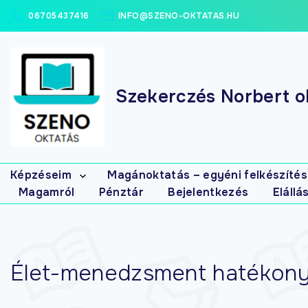
06705437416
INFO@SZENO-OKTATAS.HU
Szekerczés Norbert ok
Képzéseim
Magánoktatás – egyéni felkészítés
Magamról
Pénztár
Bejelentkezés
Elállá
Elsősegély
tanfolyamok
Masszázs
tanfolyamok
Gyógymasszőr
Élet-menedzsment hatékon
interaktív (írásbeli)
gyakorló-
feladatbank