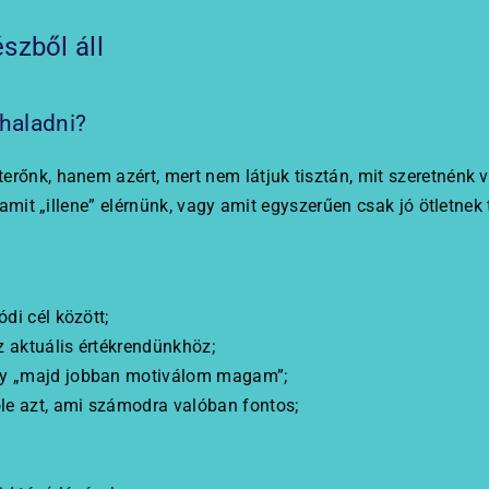
szből áll
 haladni?
erőnk, hanem azért, mert nem látjuk tisztán, mit szeretnénk
 amit „illene” elérnünk, vagy amit egyszerűen csak jó ötletnek 
di cél között;
z aktuális értékrendünkhöz;
ogy „majd jobban motiválom magam”;
őle azt, ami számodra valóban fontos;