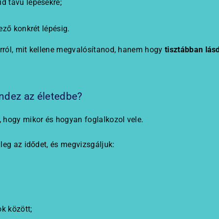
d távú lépésekre;
ező konkrét lépésig.
arról, mit kellene megvalósítanod, hanem hogy
tisztábban lás
ndez az életedbe?
 hogy mikor és hogyan foglalkozol vele.
leg az idődet, és megvizsgáljuk:
k között;