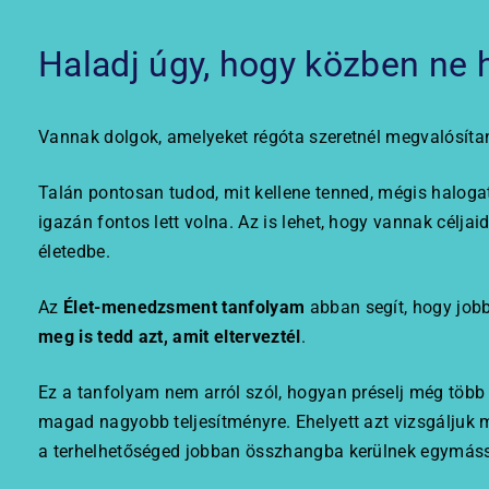
Haladj úgy, hogy közben ne 
Vannak dolgok, amelyeket régóta szeretnél megvalósíta
Talán pontosan tudod, mit kellene tenned, mégis halogat
igazán fontos lett volna. Az is lehet, hogy vannak célja
életedbe.
Az
Élet-menedzsment tanfolyam
abban segít, hogy job
meg is tedd azt, amit elterveztél
.
Ez a tanfolyam nem arról szól, hogyan préselj még több
magad nagyobb teljesítményre. Ehelyett azt vizsgáljuk m
a terhelhetőséged jobban összhangba kerülnek egymáss