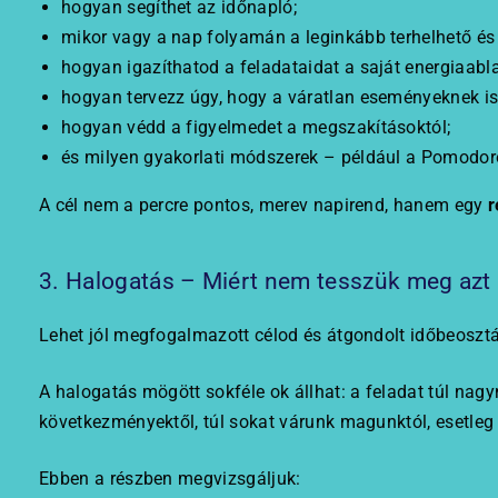
hogyan segíthet az időnapló;
mikor vagy a nap folyamán a leginkább terhelhető és
hogyan igazíthatod a feladataidat a saját energiaabl
hogyan tervezz úgy, hogy a váratlan eseményeknek is
hogyan védd a figyelmedet a megszakításoktól;
és milyen gyakorlati módszerek – például a Pomodor
A cél nem a percre pontos, merev napirend, hanem egy
r
3. Halogatás – Miért nem tesszük meg azt
Lehet jól megfogalmazott célod és átgondolt időbeosztás
A halogatás mögött sokféle ok állhat: a feladat túl nagy
következményektől, túl sokat várunk magunktól, esetleg 
Ebben a részben megvizsgáljuk: