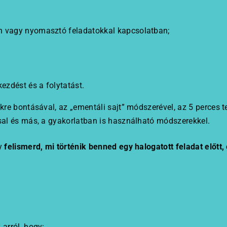
n vagy nyomasztó feladatokkal kapcsolatban;
ezdést és a folytatást.
e bontásával, az „ementáli sajt” módszerével, az 5 perces ter
al és más, a gyakorlatban is használható módszerekkel.
gy
felismerd, mi történik benned egy halogatott feladat előtt
arról, hogy: