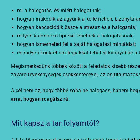
mi a halogatás, és miért halogatunk;
hogyan működik az agyunk a kellemetlen, bizonytala
hogyan kapcsolódik össze a stressz és a halogatás;
milyen különböző típusai lehetnek a halogatásnak;
hogyan ismerheted fel a saját halogatási mintáidat;
és milyen konkrét stratégiákkal teheted könnyebbé a k
Megismerkedünk többek között a feladatok kisebb részekr
zavaró tevékenységek csökkentésével, az önjutalmazáss
A cél nem az, hogy többé soha ne halogass, hanem ho
arra, hogyan reagálsz rá
.
Mit kapsz a tanfolyamtól?
A Life Management végére egy átfogóbb képet kaphatsz 