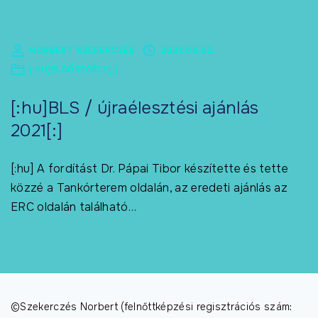
NORBERT SZEKERCZÉS
2023.08.02.
[:HU]ELSŐSEGÉLY[:]
[:hu]BLS / újraélesztési ajánlás
2021[:]
[:hu] A fordítást Dr. Pápai Tibor készítette és tette
közzé a Tankórterem oldalán, az eredeti ajánlás az
ERC oldalán található
…
©Szekerczés Norbert (felnőttképzési regisztrációs szám: