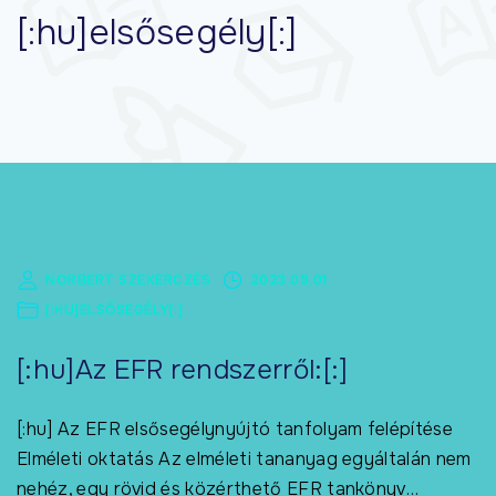
[:hu]elsősegély[:]
NORBERT SZEKERCZÉS
2023.09.01.
[:HU]ELSŐSEGÉLY[:]
[:hu]Az EFR rendszerről:[:]
[:hu] Az EFR elsősegélynyújtó tanfolyam felépítése
Elméleti oktatás Az elméleti tananyag egyáltalán nem
nehéz, egy rövid és közérthető EFR tankönyv
…