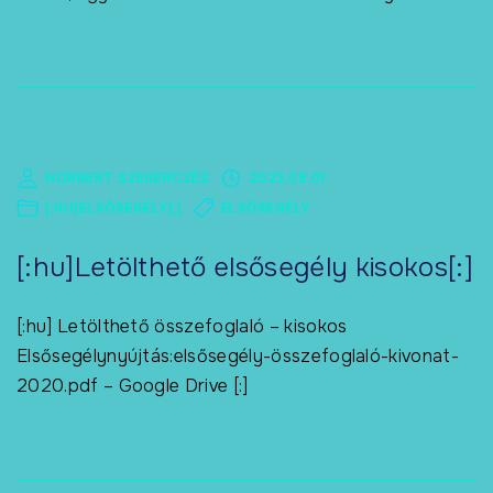
NORBERT SZEKERCZÉS
2023.09.01.
[:HU]ELSŐSEGÉLY[:]
ELSŐSEGÉLY
[:hu]Letölthető elsősegély kisokos[:]
[:hu] Letölthető összefoglaló – kisokos
Elsősegélynyújtás:elsősegély-összefoglaló-kivonat-
2020.pdf – Google Drive [:]