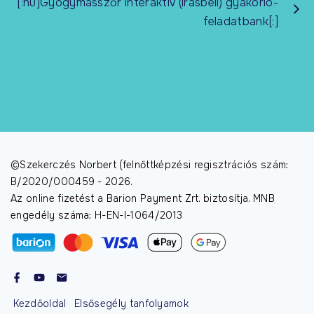
[:hu]Gyógymasszőr interaktív (írásbeli) gyakorló-
feladatbank[:]
©Szekerczés Norbert (felnőttképzési regisztrációs szám:
B/2020/000459 -
2026
.
Az online fizetést a Barion Payment Zrt. biztosítja. MNB
engedély száma: H-EN-I-1064/2013
Kezdőoldal
Elsősegély tanfolyamok