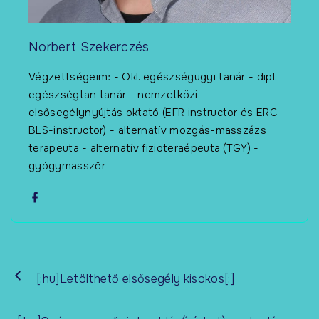
Norbert Szekerczés
Végzettségeim: - Okl. egészségügyi tanár - dipl.
egészségtan tanár - nemzetközi
elsősegélynyújtás oktató (EFR instructor és ERC
BLS-instructor) - alternatív mozgás-masszázs
terapeuta - alternatív fizioteraépeuta (TGY) -
gyógymasszőr
[:hu]Letölthető elsősegély kisokos[:]