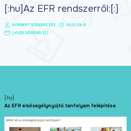
[:hu]Az EFR rendszerről:[:]
NORBERT SZEKERCZÉS
2023.09.01.
[:HU]ELSŐSEGÉLY[:]
[:hu]
Az EFR elsősegélynyújtó tanfolyam felépítése