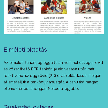
Elméleti oktatás
Az elméleti tananyag egyáltalán nem nehéz, egy rövid
és közérthető EFR tankönyv elolvasása után már
részt vehetsz egy rövid (2-3 órás) előadással melyen
átismételjük a tankönyv anyagát. A tanulást magad
ütemezheted, ahogyan Neked a legjobb.
Gyakorlati oktatás