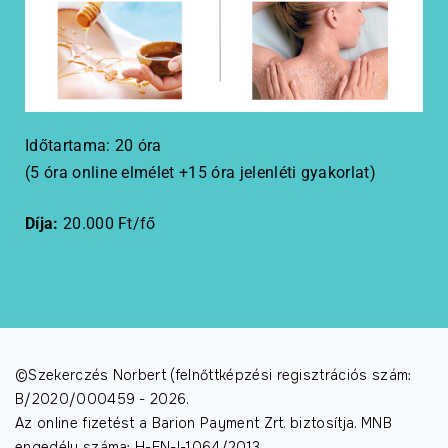
Időtartama: 20 óra
(5 óra online elmélet +15 óra jelenléti gyakorlat)
Díja:
20.000 Ft/fő
©Szekerczés Norbert (felnőttképzési regisztrációs szám:
B/2020/000459 -
2026
.
Az online fizetést a Barion Payment Zrt. biztosítja. MNB
engedély száma: H-EN-I-1064/2013