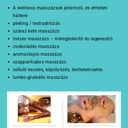
A wellness masszázsok jellemzői, és elméleti
háttere
peeling / testradírozás
száraz kefe masszázs
mézes masszázs – méregtelenítő és regeneráló
csokoládés masszázs
aromaolajos masszázs
szappanhabos masszázs
cellulit kezelés, köpölyözés, testtekercselés
lumbo-gluteális masszázs