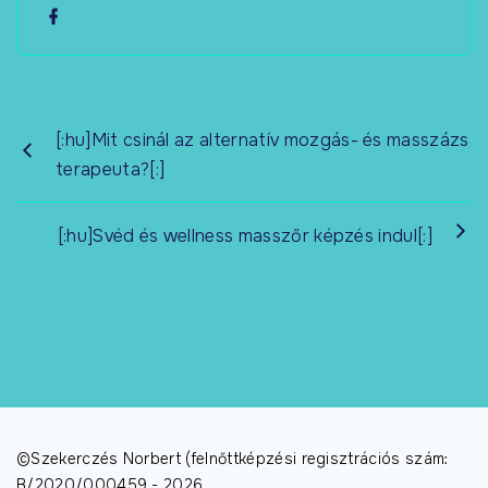
[:hu]Mit csinál az alternatív mozgás- és masszázs
terapeuta?[:]
[:hu]Svéd és wellness masszőr képzés indul[:]
©Szekerczés Norbert (felnőttképzési regisztrációs szám:
B/2020/000459 -
2026
.