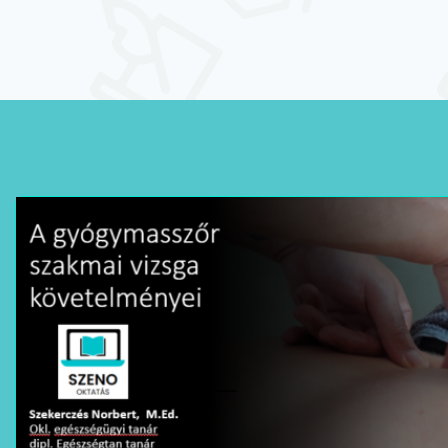
Természetgyógyász
képzés
Kineziológia
tanfolyamok
Online képzések