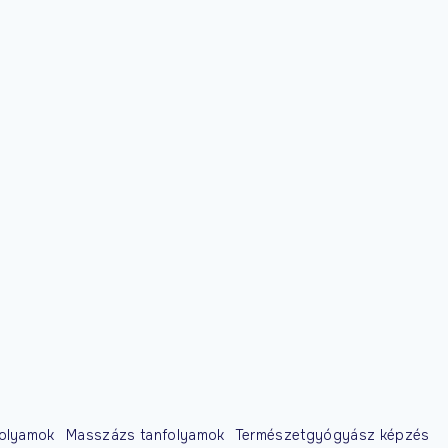
folyamok
Masszázs tanfolyamok
Természetgyógyász képzés