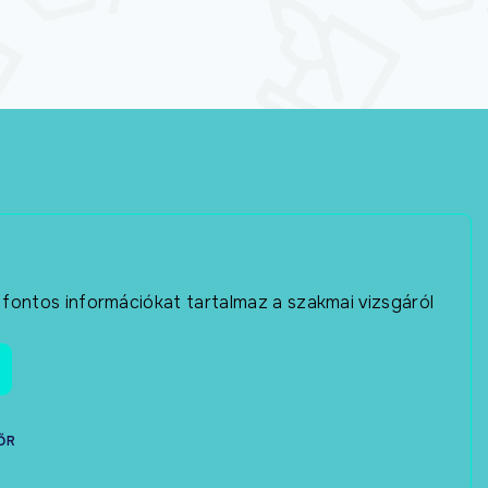
 fontos információkat tartalmaz a szakmai vizsgáról
ŐR