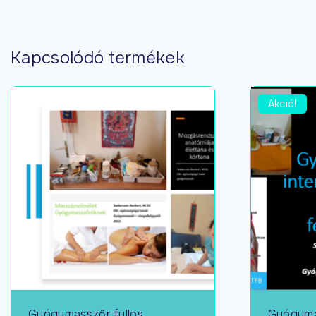
Kapcsolódó termékek
Akció!
Gyógymasszőr fullos
Gyógymas