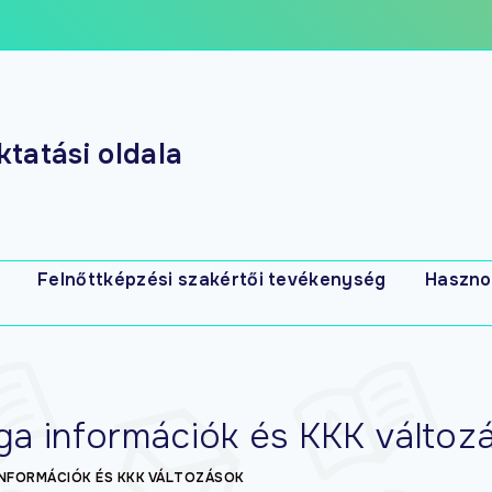
tatási oldala
Felnőttképzési szakértői tevékenység
Haszno
s
a információk és KKK változ
INFORMÁCIÓK ÉS KKK VÁLTOZÁSOK