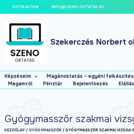
06705437416
INFO@SZENO-OKTATAS.HU
Szekerczés Norbert ok
Képzéseim
Magánoktatás – egyéni felkészítés
Magamról
Pénztár
Bejelentkezés
Elállá
Elsősegély
tanfolyamok
Masszázs
tanfolyamok
Gyógymasszőr
Gyógymasszőr szakmai vizsg
interaktív (írásbeli)
gyakorló-
feladatbank
KEZDŐLAP
/
GYÓGYMASSZŐR
/
GYÓGYMASSZŐR SZAKMAI VIZSGA 