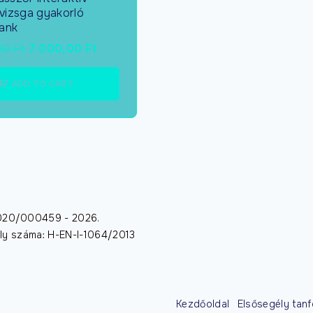
) vizsga gyakorló
ank
00
Ft
7 000,00
Ft
ADD TO CART
/2020/000459 -
2026
.
dély száma: H-EN-I-1064/2013
Kezdőoldal
Elsősegély tan