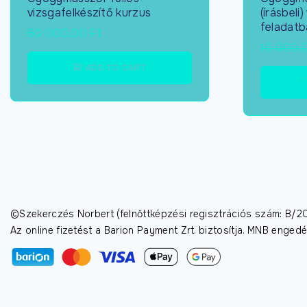
vizsgafelkészítő kurzus
(írásbeli
feladatb
60 000,00
Ft
10 000,
ADD TO CART
©Szekerczés Norbert (felnőttképzési regisztrációs szám: B
Az online fizetést a Barion Payment Zrt. biztosítja. MNB enge