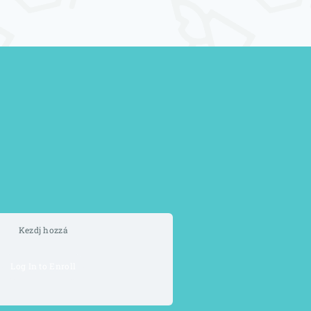
Kezdj hozzá
Log In to Enroll