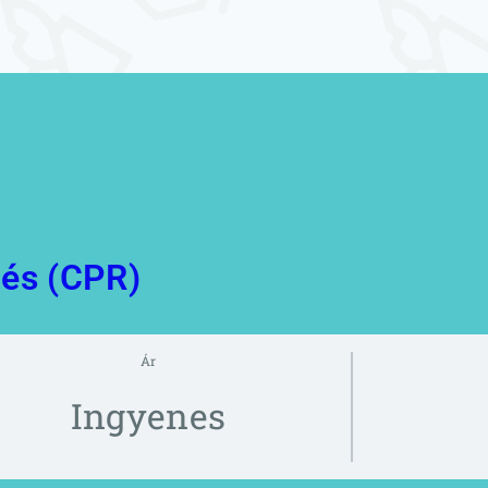
tés (CPR)
Ár
Ingyenes