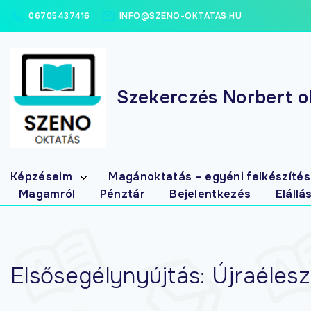
06705437416
INFO@SZENO-OKTATAS.HU
Szekerczés Norbert ok
Képzéseim
Magánoktatás – egyéni felkészítés
Magamról
Pénztár
Bejelentkezés
Elállá
Elsősegély
tanfolyamok
Masszázs
tanfolyamok
Gyógymasszőr
Elsősegélynyújtás: Újraéles
interaktív (írásbeli)
gyakorló-
feladatbank