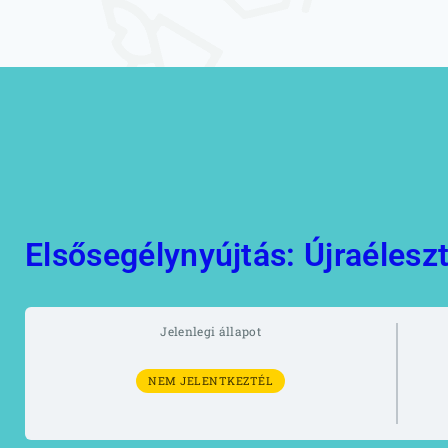
Természetgyógyász
képzés
Kineziológia
tanfolyamok
Online képzések
Elsősegélynyújtás: Újraélesz
Jelenlegi állapot
NEM JELENTKEZTÉL