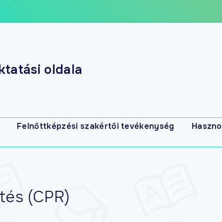
tatási oldala
Felnőttképzési szakértői tevékenység
Haszno
s
ztés (CPR)