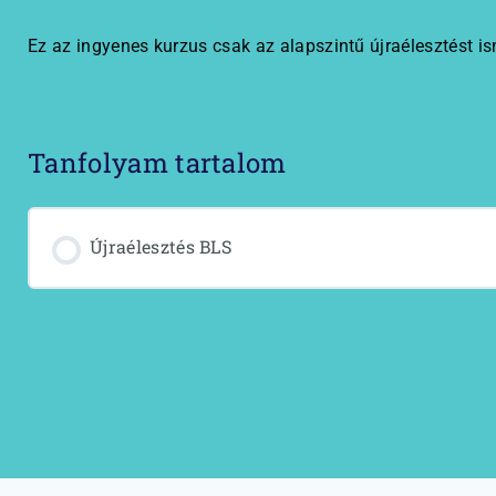
Ez az ingyenes kurzus csak az alapszintű újraélesztést isme
Tanfolyam tartalom
Újraélesztés BLS