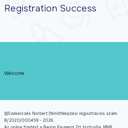
Registration Success
Welcome
©Szekerczés Norbert (felnőttképzési regisztrációs szám:
B/2020/000459 -
2026
.
Az online fizetést a Barion Payment Zrt. biztosítja. MNB