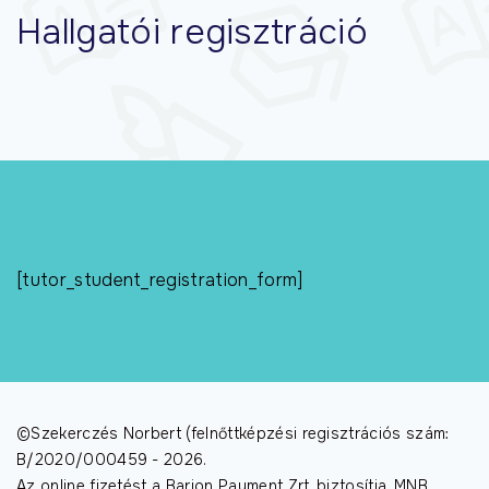
Hallgatói regisztráció
[tutor_student_registration_form]
©Szekerczés Norbert (felnőttképzési regisztrációs szám:
B/2020/000459 -
2026
.
Az online fizetést a Barion Payment Zrt. biztosítja. MNB