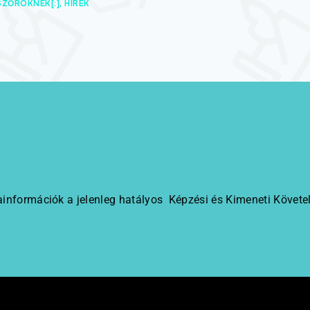
ZŐRÖKNEK[:]
HÍREK
információk a jelenleg hatályos Képzési és Kimeneti Követe