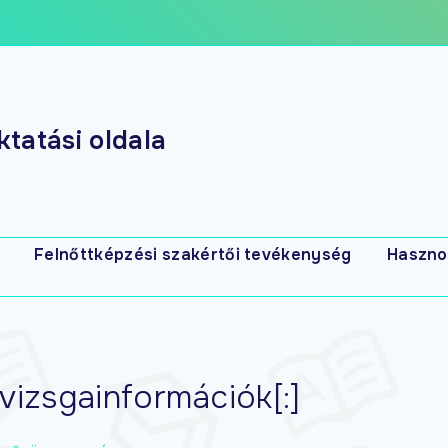
tatási oldala
Felnőttképzési szakértői tevékenység
Haszno
s
izsgainformációk[:]