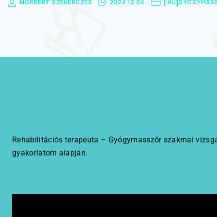
NORBERT SZEKERCZÉS
2024.12.04.
[:HU]GYÓGYMASS
Természetgyógyász
képzés
Kineziológia
tanfolyamok
Online képzések
Rehabilitációs terapeuta – Gyógymasszőr szakmai vizsga
gyakorlatom alapján.