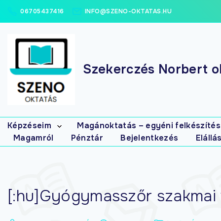
06705437416
INFO@SZENO-OKTATAS.HU
Szekerczés Norbert ok
Képzéseim
Magánoktatás – egyéni felkészítés
Magamról
Pénztár
Bejelentkezés
Elállá
Elsősegély
tanfolyamok
Masszázs
tanfolyamok
Gyógymasszőr
[:hu]Gyógymasszőr szakmai v
interaktív (írásbeli)
gyakorló-
feladatbank