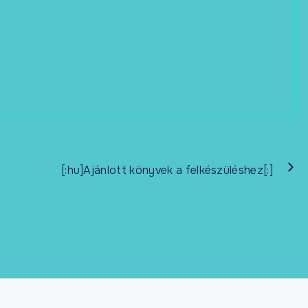
[:hu]Ajánlott könyvek a felkészüléshez[:]