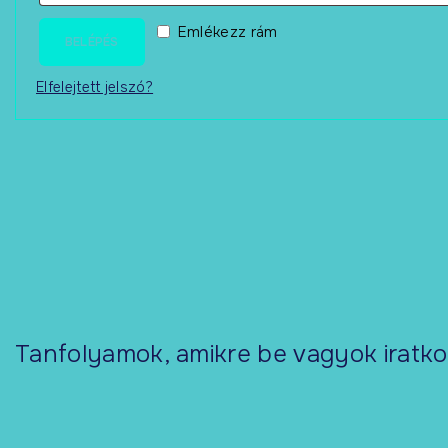
Emlékezz rám
BELÉPÉS
Elfelejtett jelszó?
Tanfolyamok, amikre be vagyok iratk