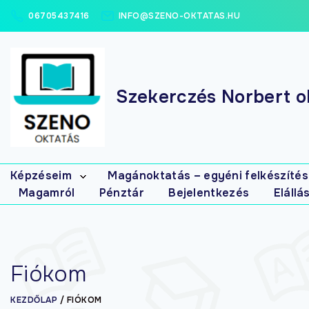
06705437416
INFO@SZENO-OKTATAS.HU
Szekerczés Norbert ok
Képzéseim
Magánoktatás – egyéni felkészítés
Magamról
Pénztár
Bejelentkezés
Elállá
Elsősegély
tanfolyamok
Masszázs
tanfolyamok
Gyógymasszőr
Fiókom
interaktív (írásbeli)
gyakorló-
feladatbank
KEZDŐLAP
/
FIÓKOM