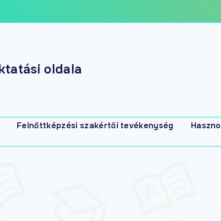
tatási oldala
Felnőttképzési szakértői tevékenység
Haszno
s