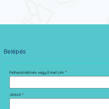
Természetgyógyász
képzés
Kineziológia
tanfolyamok
Online képzések
Belépés
Felhasználónév vagy Email cím
*
Jelszó
*