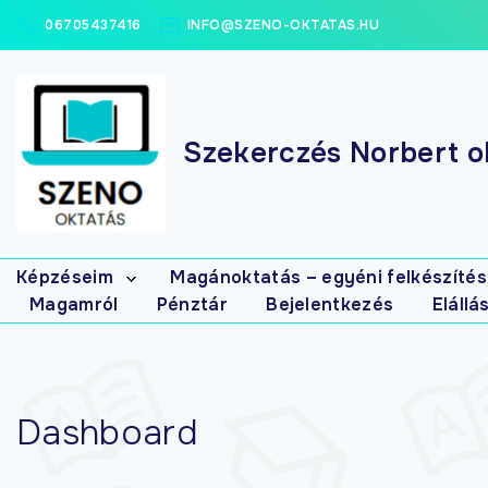
06705437416
INFO@SZENO-OKTATAS.HU
Szekerczés Norbert ok
Képzéseim
Magánoktatás – egyéni felkészítés
Magamról
Pénztár
Bejelentkezés
Elállá
Elsősegély
tanfolyamok
Masszázs
tanfolyamok
Gyógymasszőr
Dashboard
interaktív (írásbeli)
gyakorló-
feladatbank