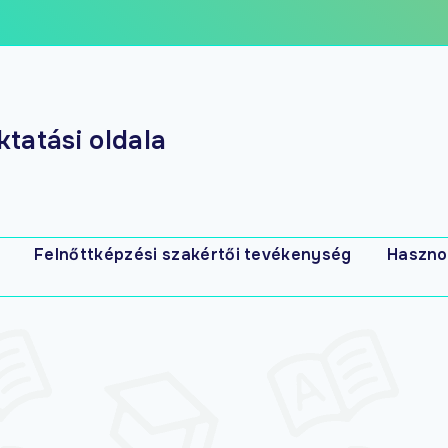
tatási oldala
Felnőttképzési szakértői tevékenység
Haszno
s