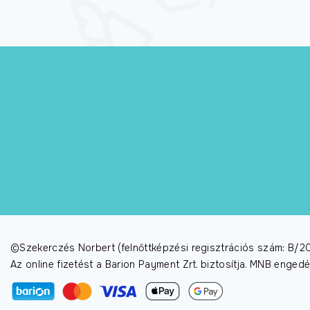
Természetgyógyász
képzés
Kineziológia
tanfolyamok
Online képzések
©Szekerczés Norbert (felnőttképzési regisztrációs szám: B
Az online fizetést a Barion Payment Zrt. biztosítja. MNB enge