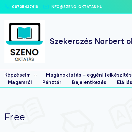
06705437416
INFO@SZENO-OKTATAS.HU
Szekerczés Norbert ok
Képzéseim
Magánoktatás – egyéni felkészítés
Magamról
Pénztár
Bejelentkezés
Elállá
Elsősegély
tanfolyamok
Masszázs
tanfolyamok
Gyógymasszőr
Free
interaktív (írásbeli)
gyakorló-
feladatbank