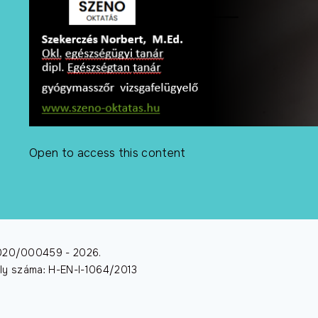
Open to access this content
/2020/000459 -
2026
.
dély száma: H-EN-I-1064/2013