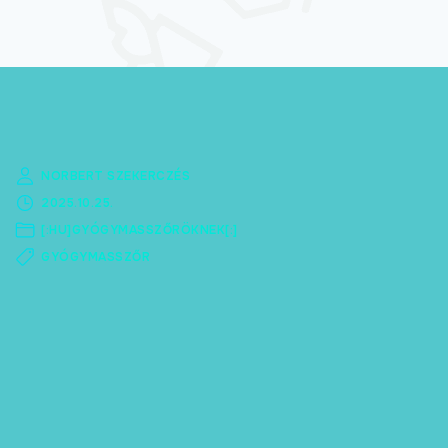
Természetgyógyász
képzés
Kineziológia
tanfolyamok
Online képzések
NORBERT SZEKERCZÉS
2025.10.25.
[:HU]GYÓGYMASSZŐRÖKNEK[:]
GYÓGYMASSZŐR