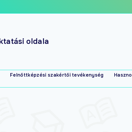
tatási oldala
Felnőttképzési szakértői tevékenység
Haszno
s