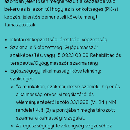
azonban jelentősen megnehezült a képzésbe való
bekerülés is, azon túl hogy ez is önköltséges (PK-s)
képzés, jelentős bemeneteli követelményt
támasztottak:
Iskolai előképzettség: érettségi végzettség
Szakmai előképzettség: Gyógymasszőr
szakképesítés, vagy 5 0923 03 09 Rehabilitációs
terapeuta/Gyógymasszőr szakmairány
Egészségügyi alkalmassági követelmény:
szükséges
“A munkaköri, szakmai, illetve személyi higiénés
alkalmasság orvosi vizsgálatáról és
véleményezéséről szóló 33/1998. (VI. 24.) NM
rendelet 4. §. (3) a pontjában meghatározott
szakmai alkalmassági vizsgálat.
Az egészségügyi tevékenység végzéséhez