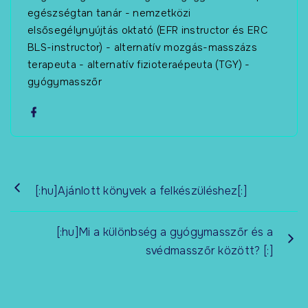
egészségtan tanár - nemzetközi
elsősegélynyújtás oktató (EFR instructor és ERC
BLS-instructor) - alternatív mozgás-masszázs
terapeuta - alternatív fizioteraépeuta (TGY) -
gyógymasszőr
[:hu]Ajánlott könyvek a felkészüléshez[:]
[:hu]Mi a különbség a gyógymasszőr és a
svédmasszőr között? [:]