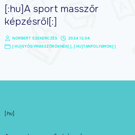
[:hu]A sport masszőr
képzésről[:]
NORBERT SZEKERCZÉS
2024.12.04.
[:HU]GYÓGYMASSZŐRÖKNEK[:]
[:HU]TANFOLYAMOK[:]
[:hu]