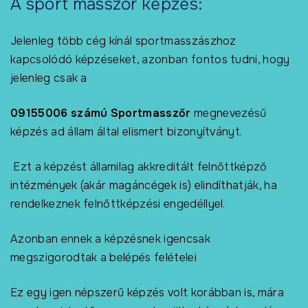
A sport masszőr képzés:
Jelenleg több cég kínál sportmasszászhoz
kapcsolódó képzéseket, azonban fontos tudni, hogy
jelenleg csak a
09155006 számú Sportmasszőr
megnevezésű
képzés ad állam által elismert bizonyítványt.
Ezt a képzést államilag akkreditált felnőttképző
intézmények (akár magáncégek is) elindíthatják, ha
rendelkeznek felnőttképzési engedéllyel.
Azonban ennek a képzésnek igencsak
megszigorodtak a belépés felételei
Ez egy igen népszerű képzés volt korábban is, mára