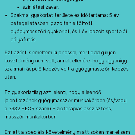
színlátási zavar.
Szakmai gyakorlat területe és időtartama: 5 év
betegellátásban igazoltan eltöltött
gyógymasszőri gyakorlat, és 1 év igazolt sportolói
pályafutás.
Ezt azért is emeltem ki pirossal, mert eddig ilyen
követelmény nem volt, annak ellenére, hogy ugyanígy
szakmai ráépülő képzés volt a gyógymasszőri képzés
után.
Ez gyakorlatilag azt jelenti, hogy a leendő
jelentkezőnek gyógymasszőr munkakörben (és/vagy
a 3332 FEOR számú Fizioterápiás asszisztens,
masszőr munkakörben
Emiatt a speciális követelmény miatt sokan már el sem